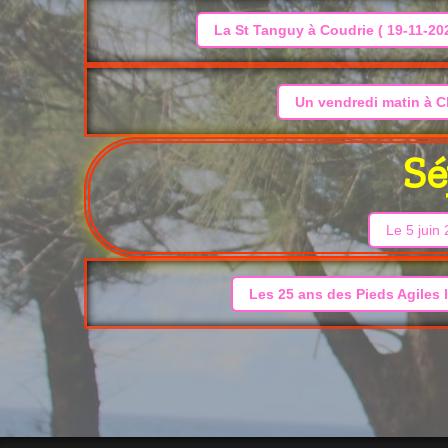
La St Tanguy à Coudrie ( 19-11-20
Un vendredi matin à C
Sé
Le 5 juin
Les 25 ans des Pieds Agiles 