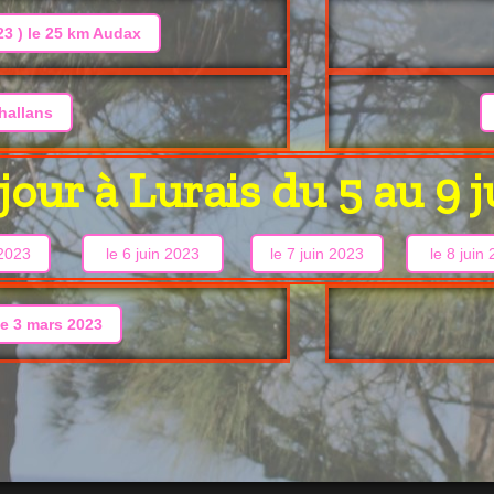
23 ) le 25 km Audax
hallans
jour à Lurais du 5 au 9 
 2023
le 6 juin 2023
le 7 juin 2023
le 8 juin
le 3 mars 2023