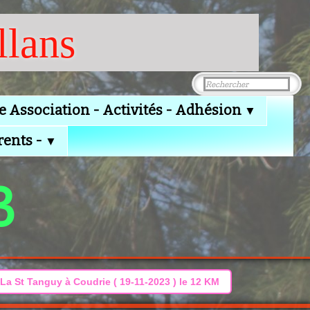
llans
e Association - Activités - Adhésion
▼
rents -
▼
3
La St Tanguy à Coudrie ( 19-11-2023 ) le 12 KM