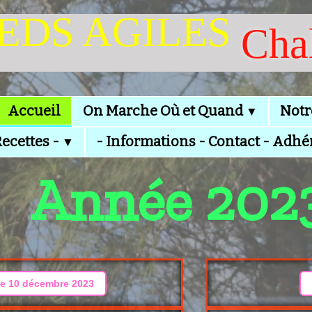
IEDS AGILES
Cha
Accueil
On Marche Où et Quand
Notr
▼
Recettes -
- Informations - Contact - Adhé
▼
Année 202
 Le 10 décembre 2023