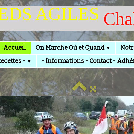
IEDS AGILES
Cha
Accueil
On Marche Où et Quand
Notr
▼
Recettes -
- Informations - Contact - Adhé
▼