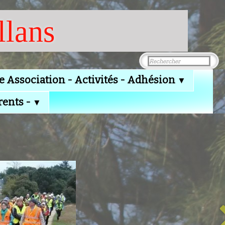
llans
e Association - Activités - Adhésion
▼
rents -
▼