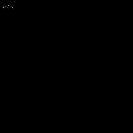
LES P
15 / 30
Sites Randos - Partenaires - Photos
▼
Autres manifestations - Théâtre - Vos 