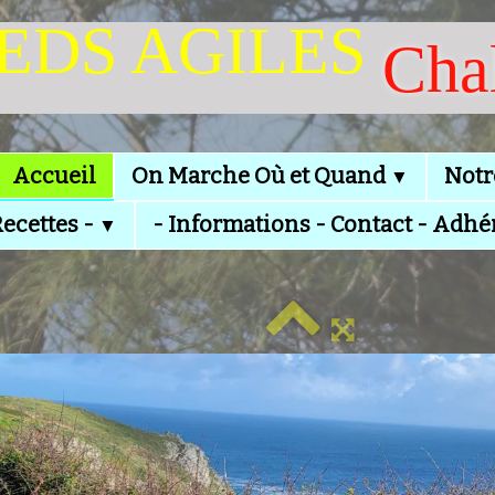
IEDS AGILES
Cha
Accueil
On Marche Où et Quand
Notr
▼
Recettes -
- Informations - Contact - Adhé
▼