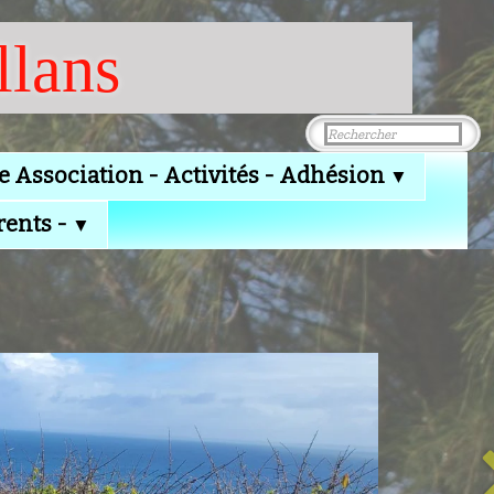
llans
e Association - Activités - Adhésion
▼
rents -
▼