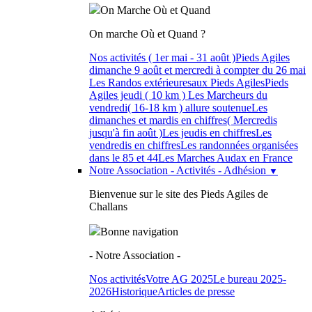
On Marche Où et Quand
On marche Où et Quand ?
Nos activités ( 1er mai - 31 août )
Pieds Agiles
dimanche 9 août
et mercredi à compter du 26 mai
Les Randos extérieures
aux Pieds Agiles
Pieds
Agiles jeudi ( 10 km )
Les Marcheurs du
vendredi
( 16-18 km ) allure soutenue
Les
dimanches et mardis en chiffres
( Mercredis
jusqu'à fin août )
Les jeudis en chiffres
Les
vendredis en chiffres
Les randonnées organisées
dans le 85 et 44
Les Marches Audax en France
Notre Association - Activités - Adhésion
▼
Bienvenue sur le site des Pieds Agiles de
Challans
Bonne navigation
- Notre Association -
Nos activités
Votre AG 2025
Le bureau 2025-
2026
Historique
Articles de presse