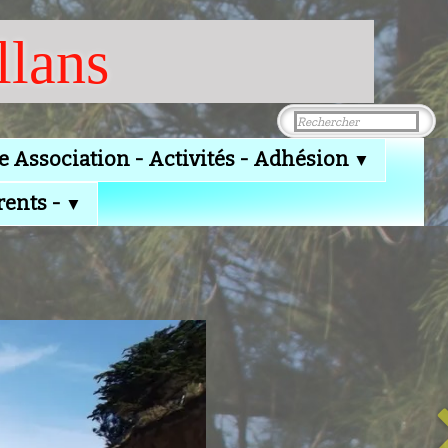
llans
e Association - Activités - Adhésion
▼
rents -
▼