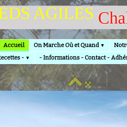
IEDS AGILES
Cha
Accueil
On Marche Où et Quand
Notr
▼
Recettes -
- Informations - Contact - Adhé
▼