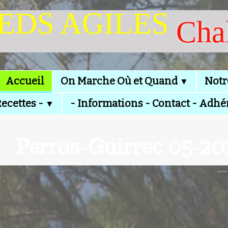
IEDS AGILES
Cha
Accueil
On Marche Où et Quand
Notr
▼
Recettes -
- Informations - Contact - Adhé
▼
Perros-Guirrec 05-20