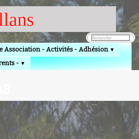
llans
e Association - Activités - Adhésion
▼
rents -
▼
18