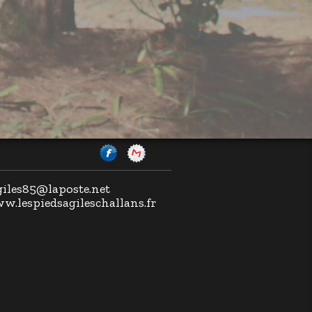
agiles85@laposte.net
ww.lespiedsagileschallans.fr