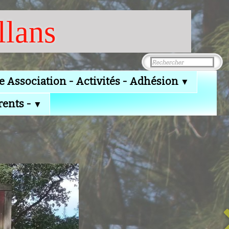
llans
e Association - Activités - Adhésion
▼
rents -
▼