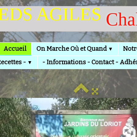
IEDS AGILES
Cha
Accueil
On Marche Où et Quand
Notr
▼
Recettes -
- Informations - Contact - Adhé
▼